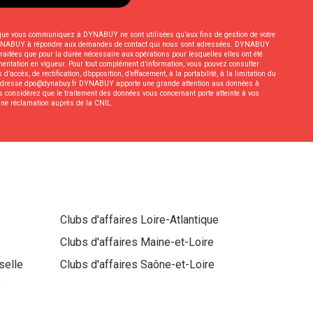
 que vous communiquez à DYNABUY ne sont utilisées qu’aux fins de gestion de votre
e DYNABUY à répondre aux demandes de contact qui nous sont adressées. DYNABUY
raitées que pour la durée nécessaire aux opérations pour lesquelles elles ont été
ementation en vigueur. Pour tout complément d’information, vous pouvez consulter
 d’accès, de rectification, d’opposition, d’effacement, à la portabilité, à la limitation du
à l’adresse dpo@dynabuy.fr DYNABUY apporte une grande attention aux données à
us considérez que le traitement des données vous concernant porte atteinte à vos
 une réclamation auprès de la CNIL.
Clubs d'affaires
Loire-Atlantique
Clubs d'affaires
Maine-et-Loire
selle
Clubs d'affaires
Saône-et-Loire
e