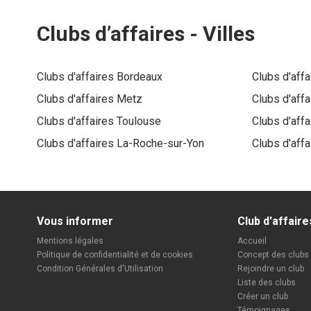
Clubs d’affaires -
Villes
Clubs d'affaires
Bordeaux
Clubs d'aff
Clubs d'affaires
Metz
Clubs d'aff
Clubs d'affaires
Toulouse
Clubs d'aff
Clubs d'affaires
La-Roche-sur-Yon
Clubs d'aff
Vous informer
Club d'affaire
Mentions légales
Accueil
Politique de confidentialité et de cookies
Concept des clubs
Condition Générales d'Utilisation
Rejoindre un club
Liste des clubs
Créer un club
Témoignages