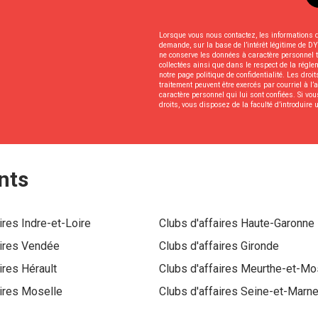
Lorsque vous nous contactez, les informations
demande, sur la base de l’intérêt légitime d
ne conserve les données à caractère personnel t
collectées ainsi que dans le respect de la régl
notre page politique de confidentialité. Les droits
traitement peuvent être exercés par courriel 
caractère personnel qui lui sont confiées. Si vo
droits, vous disposez de la faculté d’introduire
nts
aires
Indre-et-Loire
Clubs d'affaires
Haute-Garonne
aires
Vendée
Clubs d'affaires
Gironde
aires
Hérault
Clubs d'affaires
Meurthe-et-Mo
aires
Moselle
Clubs d'affaires
Seine-et-Marn