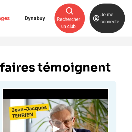
Je me
ages
Dynabuy
Rechercher
connecte
un club
ffaires témoignent