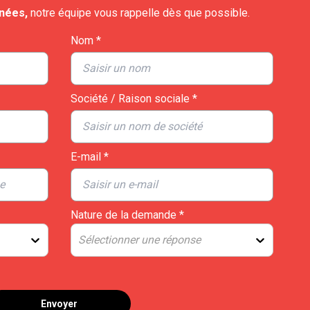
nnées,
notre équipe vous rappelle dès que possible.
Nom *
Société / Raison sociale *
E-mail *
Nature de la demande *
Sélectionner une réponse
Envoyer