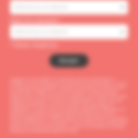
Sélectionner une réponse
Nature de la demande *
Sélectionner une réponse
* Champs obligatoires
Envoyer
Lorsque vous nous contactez, les informations que vous communiquez à
DYNABUY ne sont utilisées qu’aux fins de gestion de votre demande, sur la base
de l’intérêt légitime de DYNABUY à répondre aux demandes de contact qui nous
sont adressées. DYNABUY ne conserve les données à caractère personnel
traitées que pour la durée nécessaire aux opérations pour lesquelles elles ont été
collectées ainsi que dans le respect de la réglementation en vigueur. Pour tout
complément d’information, vous pouvez consulter notre page politique de
confidentialité. Les droits d’accès, de rectification, d’opposition, d’effacement, à la
portabilité, à la limitation du traitement peuvent être exercés par courriel à
l’adresse dpo@dynabuy.fr DYNABUY apporte une grande attention aux données à
caractère personnel qui lui sont confiées. Si vous considérez que le traitement des
données vous concernant porte atteinte à vos droits, vous disposez de la faculté
d’introduire une réclamation auprès de la CNIL.