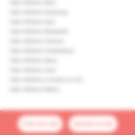
Clubs d'affaires
Metz
Clubs d'affaires
Strasbourg
Clubs d'affaires
Dijon
Clubs d'affaires
Montpellier
Clubs d'affaires
Toulouse
Clubs d'affaires
Fontainebleau
Clubs d'affaires
Nancy
Clubs d'affaires
Tours
Clubs d'affaires
La-Roche-sur-Yon
Clubs d'affaires
Nantes
Créer mon club
Rejoindre un club