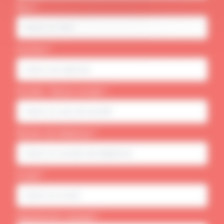
Nom *
Fonction *
Société / Raison sociale *
Numéro de téléphone *
E-mail *
Département souhaité *