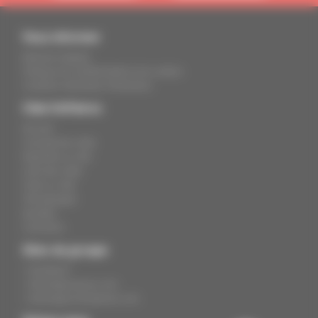
Vous informer
Mentions légales
Politique de confidentialité et de cookies
Condition Générales d'Utilisation
Club d'affaires
Accueil
Concept des clubs
Rejoindre un club
Liste des clubs
Créer un club
Témoignages
Dynabuy
Connexion
Sites du groupe
> Dynabuy.fr
> Avantages-prives.com
> Avantages-entreprises.com