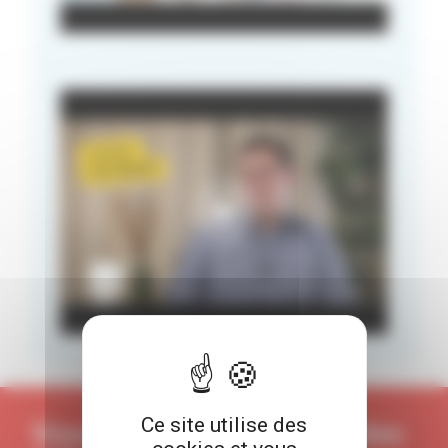
Ce site utilise des
Vous souhaitez obtenir des