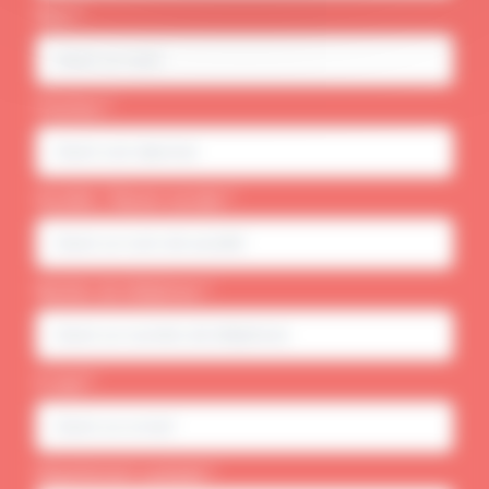
Nom *
Fonction *
Société / Raison sociale *
Numéro de téléphone *
E-mail *
Département souhaité *