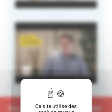
Ce site utilise des
Vous souhaitez obtenir des