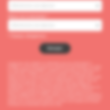
Sélectionner une réponse
Nature de la demande *
Sélectionner une réponse
* Champs obligatoires
Envoyer
Lorsque vous nous contactez, les informations que vous communiquez à
DYNABUY ne sont utilisées qu’aux fins de gestion de votre demande, sur la base
de l’intérêt légitime de DYNABUY à répondre aux demandes de contact qui nous
sont adressées. DYNABUY ne conserve les données à caractère personnel
traitées que pour la durée nécessaire aux opérations pour lesquelles elles ont été
collectées ainsi que dans le respect de la réglementation en vigueur. Pour tout
complément d’information, vous pouvez consulter notre page politique de
confidentialité. Les droits d’accès, de rectification, d’opposition, d’effacement, à la
portabilité, à la limitation du traitement peuvent être exercés par courriel à
l’adresse dpo@dynabuy.fr DYNABUY apporte une grande attention aux données à
caractère personnel qui lui sont confiées. Si vous considérez que le traitement des
données vous concernant porte atteinte à vos droits, vous disposez de la faculté
d’introduire une réclamation auprès de la CNIL.