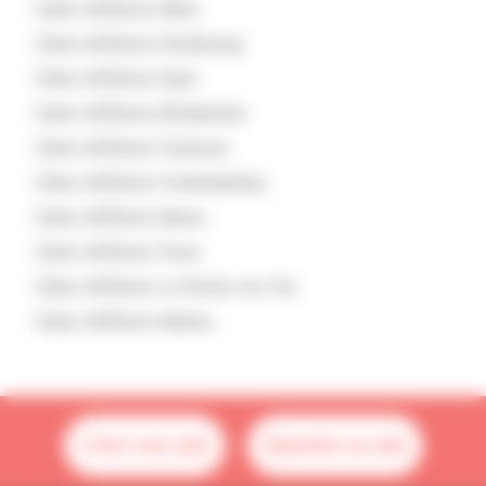
Clubs d'affaires
Metz
Clubs d'affaires
Strasbourg
Clubs d'affaires
Dijon
Clubs d'affaires
Montpellier
Clubs d'affaires
Toulouse
Clubs d'affaires
Fontainebleau
Clubs d'affaires
Nancy
Clubs d'affaires
Tours
Clubs d'affaires
La-Roche-sur-Yon
Clubs d'affaires
Nantes
Créer mon club
Rejoindre un club