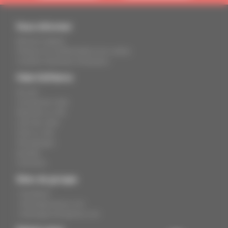
Vous informer
Mentions légales
Politique de confidentialité et de cookies
Condition Générales d'Utilisation
Club d'affaires
Accueil
Concept des clubs
Rejoindre un club
Liste des clubs
Créer un club
Témoignages
Dynabuy
Connexion
Sites du groupe
> Dynabuy.fr
> Avantages-prives.com
> Avantages-entreprises.com