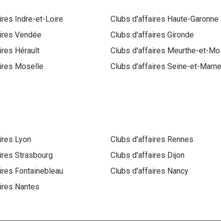
aires
Indre-et-Loire
Clubs d'affaires
Haute-Garonne
aires
Vendée
Clubs d'affaires
Gironde
aires
Hérault
Clubs d'affaires
Meurthe-et-Mo
aires
Moselle
Clubs d'affaires
Seine-et-Marn
aires
Lyon
Clubs d'affaires
Rennes
aires
Strasbourg
Clubs d'affaires
Dijon
aires
Fontainebleau
Clubs d'affaires
Nancy
aires
Nantes