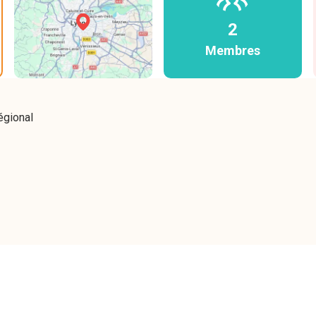
2
Membres
égional