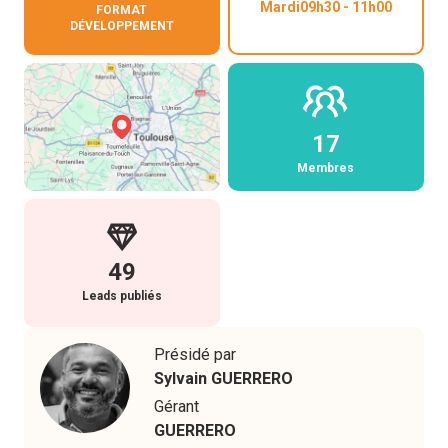
Mardi
09h30
-
11h00
FORMAT
DÉVELOPPEMENT
17
Membres
49
Leads publiés
Présidé par
Sylvain
GUERRERO
Gérant
GUERRERO