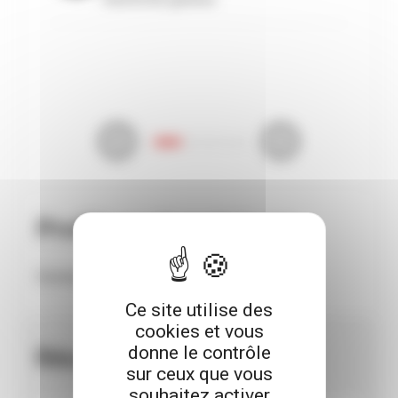
Profils recherchés
(
0
)
Exemple: Courtier
Ce site utilise des
cookies et vous
donne le contrôle
Réunions du club
sur ceux que vous
souhaitez activer