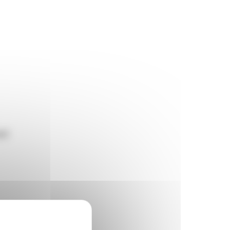
eil
.